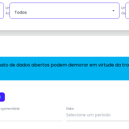
Unidade
Uni
Administrativa
Ges
ato de dados abertos podem demorar em virtude da troc
Orçamentária
Data