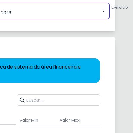
Exercício
dade
tora
a de sistema da área financeira e
Valor Min
Valor Max