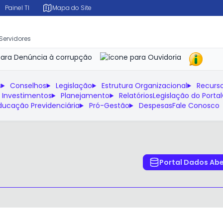
Painel TI
Mapa do Site
 Servidores
s
Conselhos
Legislação
Estrutura Organizacional
Recurs
 Investimentos
Planejamento
Relatórios
Legislação do Portal
ducação Previdenciária
Pró-Gestão
Despesas
Fale Conosco
Portal Dados Ab