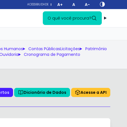
A+
A
A-
ACESSIBILIDADE
O quê você procura?
os Humanos
Contas Públicas
Licitações
Patrimônio
Ouvidoria
Cronograma de Pagamento
ertos
Dicionário de Dados
Acesse a API