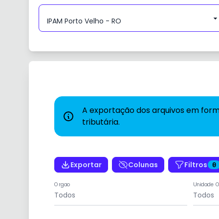
A exportação dos arquivos em form
tributária.
Exportar
Colunas
Filtros
0
Orgao
Unidade 