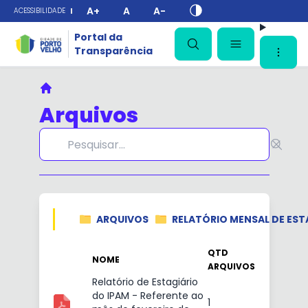
A+
A
A-
ACESSIBILIDADE
✕
Portal da
Transparência
Principal
Arquivos
ARQUIVOS
RELATÓRIO MENSAL DE EST
QTD
NOME
ARQUIVOS
Relatório de Estagiário
do IPAM - Referente ao
1