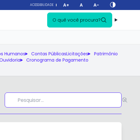
A+
A
A-
ACESSIBILIDADE
O quê você procura?
os Humanos
Contas Públicas
Licitações
Patrimônio
Ouvidoria
Cronograma de Pagamento