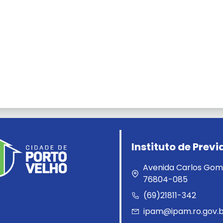
Instituto de Prev
Avenida Carlos Gomes
76804-085
(69)21811-342
ipam@ipam.ro.gov.