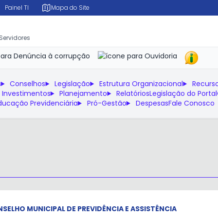
Painel TI
Mapa do Site
 Servidores
s
Conselhos
Legislação
Estrutura Organizacional
Recurs
 Investimentos
Planejamento
Relatórios
Legislação do Portal
ducação Previdenciária
Pró-Gestão
Despesas
Fale Conosco
SELHO MUNICIPAL DE PREVIDÊNCIA E ASSISTÊNCIA