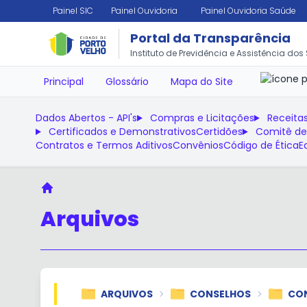
Painel SIC
Painel Ouvidoria
Painel Ouvidoria Saúde
Portal da Transparência
✕
Instituto de Previdência e Assistência dos
Principal
Glossário
Mapa do Site
Dados Abertos - API's
Compras e Licitações
Receita
Certificados e Demonstrativos
Certidões
Comitê de
Contratos e Termos Aditivos
Convênios
Código de Ética
E
Principal
Arquivos
ARQUIVOS
CONSELHOS
CON