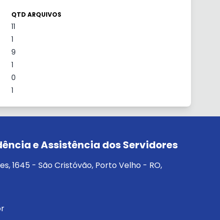
QTD ARQUIVOS
11
1
9
1
0
1
idência e Assistência dos Servidores
, 1645 - São Cristóvão, Porto Velho - RO,
br